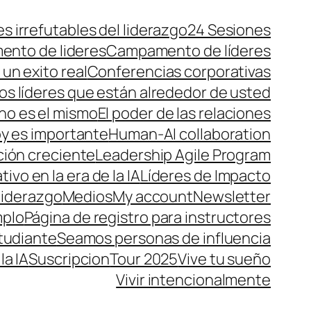
es irrefutables del liderazgo
24 Sesiones
nto de lideres
Campamento de líderes
un exito real
Conferencias corporativas
los líderes que están alrededor de usted
 no es el mismo
El poder de las relaciones
y es importante
Human-AI collaboration
ción creciente
Leadership Agile Program
ivo en la era de la IA
Líderes de Impacto
liderazgo
Medios
My account
Newsletter
mplo
Página de registro para instructores
tudiante
Seamos personas de influencia
la IA
Suscripcion
Tour 2025
Vive tu sueño
Vivir intencionalmente