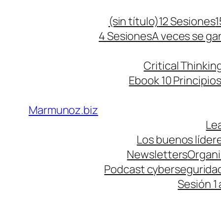
Saltar
(sin título)
12 Sesiones
1
al
4 Sesiones
A veces se ga
contenido
Critical Thinking
Ebook 10 Principios
Marmunoz.biz
Le
Los buenos líde
Newsletters
Organiz
Podcast cybersegurida
Sesión 1 