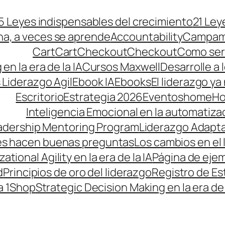
5 Leyes indispensables del crecimiento
21 Ley
na, a veces se aprende
Accountability
Campame
Cart
Cart
Checkout
Checkout
Como ser 
 en la era de la IA
Cursos Maxwell
Desarrolle a 
 Liderazgo Agil
Ebook IA
Ebooks
El liderazgo ya
Escritorio
Estrategia 2026
Eventos
home
Ho
Inteligencia Emocional en la automatiza
adership Mentoring Program
Liderazgo Adaptat
res hacen buenas preguntas
Los cambios en el 
ational Agility en la era de la IA
Página de eje
d
Principios de oro del liderazgo
Registro de Es
a 1
Shop
Strategic Decision Making en la era de 